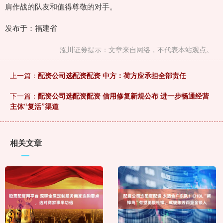
肩作战的队友和值得尊敬的对手。
发布于：福建省
泓川证券提示：文章来自网络，不代表本站观点。
上一篇：
配资公司选配资配资 中方：荷方应承担全部责任
下一篇：
配资公司选配资配资 信用修复新规公布 进一步畅通经营
主体“复活”渠道
相关文章