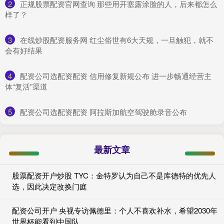
2
​正规股票配资官网查询 那些用开塞露涂脸的人，后来都怎么
样了？
3
​在线炒股配资服务网 红尘俗世有6大天规，一旦触犯，就不
会有好结果
4
​配资公司选配资配资 信用修复新规公布 进一步畅通经营主
体“复活”渠道
5
​配资公司选配资配资 阿拉斯加航空驾驶舱录音公布
最新文章
股票配资开户炒股 TYC：金特罗认为自己不是库德特的优先人
选，因此决定改换门庭
配资公司开户 央视专访佩德里：个人不喜欢补水，希望2030年
世界杯能看到中国队