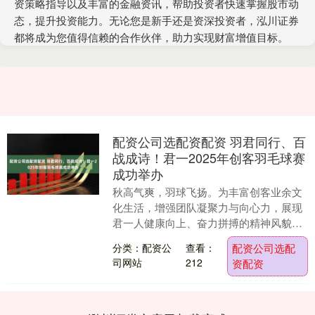
资策略指导以及丰富的金融资讯，帮助投资者快速掌握股市动
态，提升投资能力。无论您是新手还是资深投资者，泓川证券
都将成为您值得信赖的合作伙伴，助力实现财富增值目标。
配资公司选配资配资 羽君同行、百
战成诗！君一2025年创客羽毛球赛
成功举办
秋高气爽，羽球飞扬。为丰富创客业余文
化生活，增强团队凝聚力与向心力，展现
君一人健康向上、奋力拼搏的精神风貌，
2025年9月7日，在君一工会的组织下配资
分类：配资公
查看：
配资公司选配
公司选配资....
司网站
212
资配资